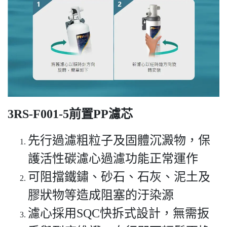
3RS-F001-5前置PP濾芯
先行過濾粗粒子及固體沉澱物，保
護活性碳濾心過濾功能正常運作
可阻擋鐵鏽、砂石、石灰、泥土及
膠狀物等造成阻塞的汙染源
濾心採用SQC快拆式設計，無需扳