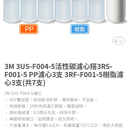
1
/
1
3M 3US-F004-5活性碳濾心搭3RS-
F001-5 PP濾心3支 3RF-F001-5樹脂濾
心3支(共7支)
3M 3US-F004-5濾芯
‧ NSF雙認證：高效能活性碳，濾除異味，可生飲。
‧ 快速更換：10秒完成濾芯替換，簡便省時。
‧ 微米級過濾：0.5微米孔徑，純淨水質。
‧ 美國原裝進口：品質穩定，經久耐用。
‧ 大容量濾水：每分鐘5.6公升，年處理量7,571公升，滿足大家庭