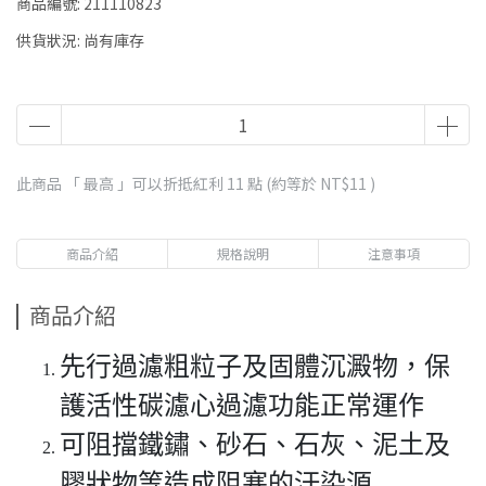
商品編號:
211110823
供貨狀況:
尚有庫存
此商品 「 最高 」可以折抵紅利
11
點 (約等於
NT$11
)
商品介紹
規格說明
注意事項
商品介紹
先行過濾粗粒子及固體沉澱物，保
護活性碳濾心過濾功能正常運作
可阻擋鐵鏽、砂石、石灰、泥土及
膠狀物等造成阻塞的汙染源