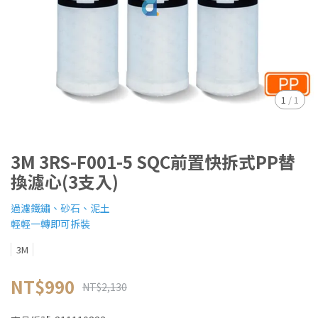
1
/
1
3M 3RS-F001-5 SQC前置快拆式PP替
換濾心(3支入)
過濾鐵鏽、砂石、泥土
輕輕一轉即可拆裝
3M
NT$990
NT$2,130