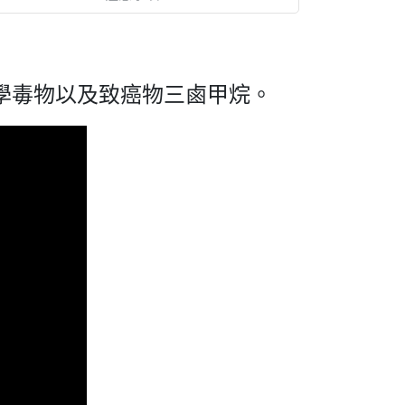
學毒物以及致癌物三鹵甲烷。