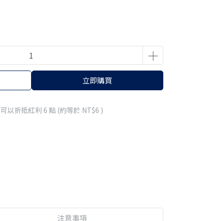
立即購買
 」可以折抵紅利
6
點 (約等於
NT$6
)
注意事項