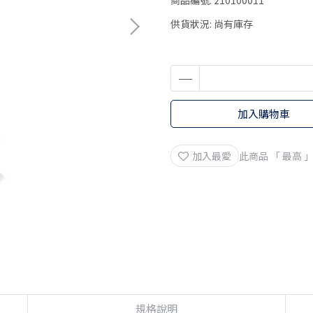
商品編號:
210100011
供貨狀況:
尚有庫存
加入購物車
加入最愛
此商品 「 最高
規格說明