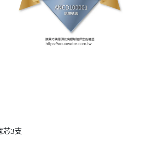
.濾芯3支