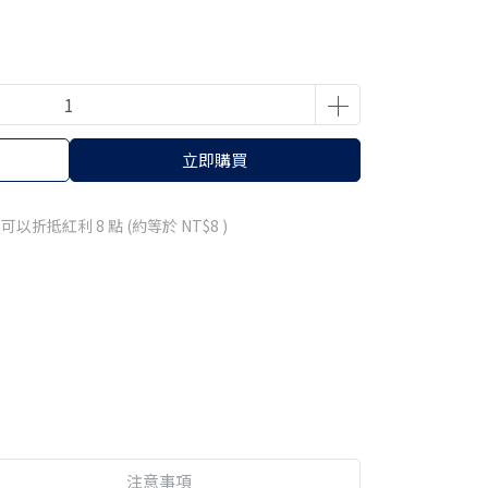
立即購買
 」可以折抵紅利
8
點 (約等於
NT$8
)
注意事項