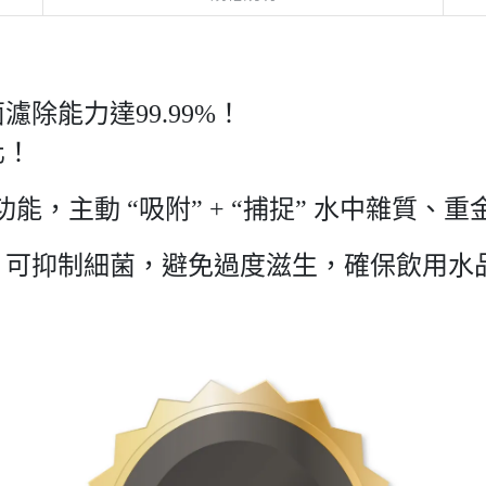
除能力達99.99%！
化！
功能，主動 “吸附” + “捕捉” 水中雜質
，可抑制細菌，避免過度滋生，確保飲用水