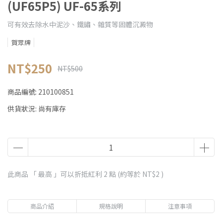
(UF65P5) UF-65系列
可有效去除水中泥沙、鐵鏽、雜質等固體沉澱物
賀眾牌
NT$250
NT$500
商品編號:
210100851
供貨狀況:
尚有庫存
此商品 「 最高 」可以折抵紅利
2
點 (約等於
NT$2
)
商品介紹
規格說明
注意事項