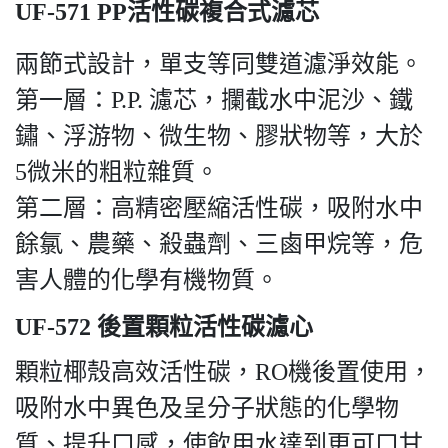
UF-571 PP活性碳複合式濾芯
兩節式設計，單支等同雙道濾淨效能。
第一層：P.P. 濾芯，攔截水中泥沙、鐵
鏽、浮游物、微生物、膠狀物等，大於
5微米的粗粒雜質。
第二層：高精密壓縮活性碳，吸附水中
餘氯、農藥、殺蟲劑、三鹵甲烷等，危
害人體的化學有機物質。
UF-572 後置顆粒活性碳濾心
顆粒椰殼高效活性碳，RO機後置使用，
吸附水中異色及呈分子狀態的化學物
質、提升口感，使飲用水達到更可口甘