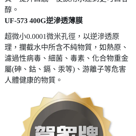
醇。
UF-573 400G逆滲透薄膜
超微小0.0001微米孔徑，以逆滲透原
理，攔截水中所含不純物質，如熱原、
濾過性病毒、細菌、毒素、化合物重金
屬(砷、鈷、鎘、汞等)、游離子等危害
人體健康的物質。