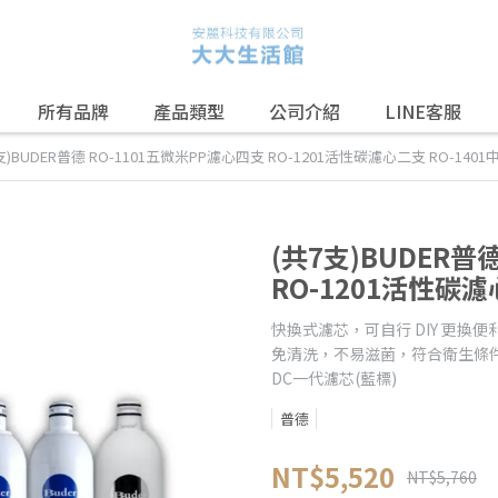
所有品牌
產品類型
公司介紹
LINE客服
支)BUDER普德 RO-1101五微米PP濾心四支 RO-1201活性碳濾心二支 RO-14
(共7支)BUDER普
RO-1201活性碳濾
快換式濾芯，可自行 DIY 更換便
免清洗，不易滋菌，符合衛生條
DC一代濾芯(藍標)
普德
NT$5,520
NT$5,760