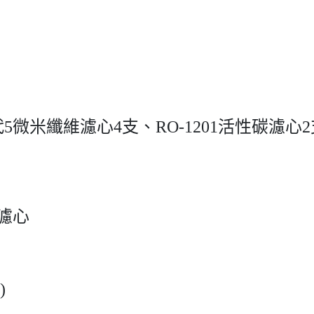
代5微米纖維濾心4支、RO-1201活性碳濾心2支
維濾心
)