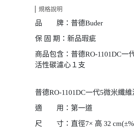
規格說明
品 牌：普德Buder
保 固 期：新品瑕疵
商品包含：普德RO-1101DC一
活性碳濾心１支
普德RO-1101DC一代5微米纖
適 用：第一道
尺 寸：直徑7× 高 32 cm(±%