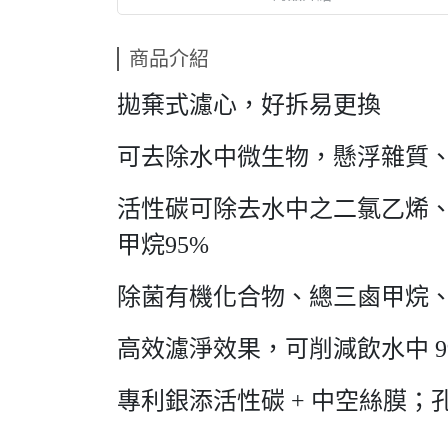
商品介紹
拋棄式濾心，好拆易更換
可去除水中微生物，懸浮雜質
活性碳可除去水中之二氯乙烯
甲烷95%
除菌有機化合物、總三鹵甲烷
高效濾淨效果，可削減飲水中 9
專利銀添活性碳 + 中空絲膜；孔