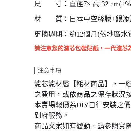
尺 寸：直徑7× 高 32 cm(±%
材 質：日本中空絲膜+銀添
更換週期：約12個月(依地區水
請注意您的濾芯包裝貼紙，一代濾芯
注意事項
濾芯濾材屬【耗材商品】，一
之費用，或依商品之保存狀況
本賣場報價為DIY自行安裝之
到府服務。
商品文案如有變動，請參照實