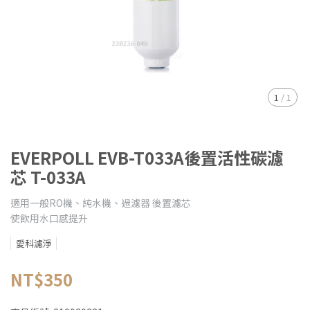
1
/
1
EVERPOLL EVB-T033A後置活性碳濾
芯 T-033A
適用一般RO機、純水機、過濾器 後置濾芯
使飲用水口感提升
愛科濾淨
NT$350