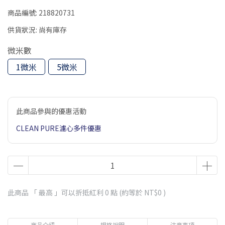
商品編號:
218820731
供貨狀況:
尚有庫存
微米數
1微米
5微米
此商品參與的優惠活動
CLEAN PURE濾心多件優惠
此商品 「 最高 」可以折抵紅利
0
點 (約等於
NT$0
)
商品介紹
規格說明
注意事項