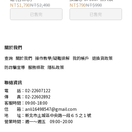
NT$1,790
NT$2,490
NT$790
NT$990
已售完
已售完
關於我們
查詢
關於我們
操作教學/疑難排解
我的帳戶
退換貨政策
防詐騙宣導
服務條款
隱私政策
聯絡資訊
電　　話：02-22607122 
傳　　真：02-22602892
客服時間：09:00-18:00
信　　箱：anli16498547@gmail.com
地　　址：新北市土城區中央路一段６５之１號
營業時間：週一～週五　09:00~20:00