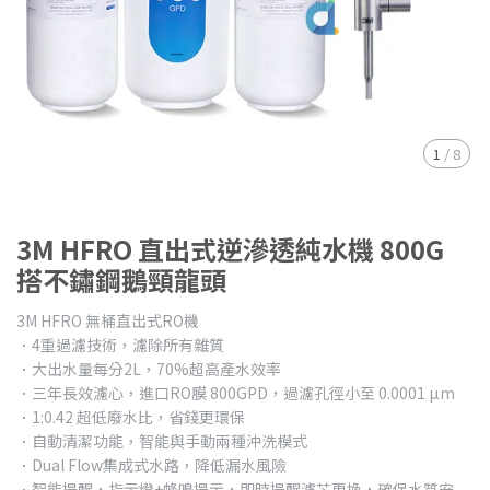
1
/
8
3M HFRO 直出式逆滲透純水機 800G
搭不鏽鋼鵝頸龍頭
3M HFRO 無桶直出式RO機
．4重過濾技術，濾除所有雜質
．大出水量每分2L，70%超高產水效率
．三年長效濾心，進口RO膜 800GPD，過濾孔徑小至 0.0001 µm
．1:0.42 超低廢水比，省錢更環保
．自動清潔功能，智能與手動兩種沖洗模式
．Dual Flow集成式水路，降低漏水風險
．智能提醒，指示燈+蜂鳴提示，即時提醒濾芯更換，確保水質安