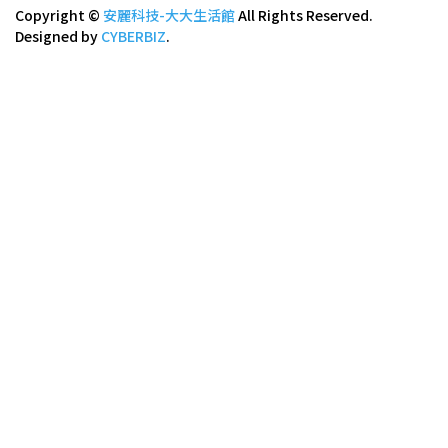
Copyright ©
安麗科技-大大生活館
All Rights Reserved.
Designed by
CYBERBIZ
.