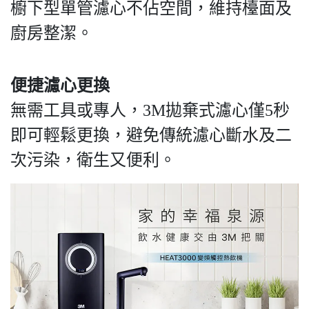
櫥下型單管濾心不佔空間，維持檯面及
廚房整潔。
便捷濾心更換
無需工具或專人，3M拋棄式濾心僅5秒
即可輕鬆更換，避免傳統濾心斷水及二
次污染，衛生又便利。