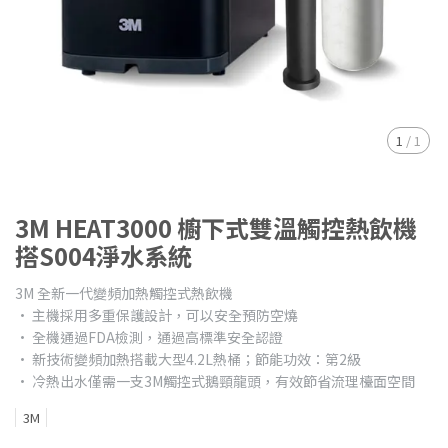
1
/
1
3M HEAT3000 櫥下式雙溫觸控熱飲機
搭S004淨水系統
3M 全新一代變頻加熱觸控式熱飲機
• 主機採用多重保護設計，可以安全預防空燒
• 全機通過FDA檢測，通過高標準安全認證
• 新技術變頻加熱搭載大型4.2L熱桶；節能功效：第2級
• 冷熱出水僅需一支3M觸控式鵝頸龍頭，有效節省流理檯面空間
3M