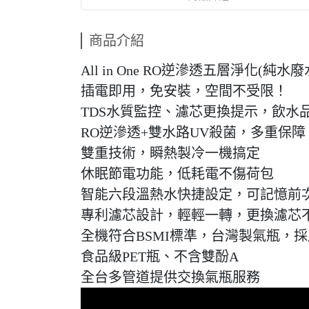
商品介紹
All in One RO逆滲透五層淨化(純水廢水
插電即用，免安裝，空間不受限！
TDS水質監控、濾芯更換提示，飲水
RO逆滲透+雙水路UV殺菌，多重保障
雙重技術，瞬熱製冷一機搞定
休眠節電功能，低耗電不傷荷包
智能六段溫熱水快捷設定，可記憶前
專利濾芯設計，輕輕一轉，更換濾芯
全機符合BSMI標準，台灣製氣瓶，
食品級PET瓶、不含雙酚A
全台多管道提供交換氣瓶服務