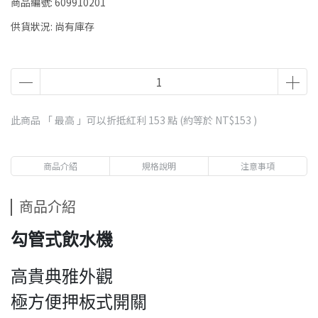
商品編號:
609910201
供貨狀況:
尚有庫存
此商品 「 最高 」可以折抵紅利
153
點 (約等於
NT$153
)
商品介紹
規格說明
注意事項
商品介紹
勾管式飲水機
高貴典雅外觀
極方便押板式開關