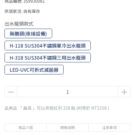
商品編號:
359930081
供貨狀況:
尚有庫存
出水龍頭款式
無鵝頸(串接設備)
H-118 SUS304不鏽鋼單冷出水龍頭
H-318 SUS304不鏽鋼三用出水龍頭
LED-UVC可拆式滅菌器
此商品 「 最高 」可以折抵紅利
158
點 (約等於
NT$158
)
商品介紹
規格說明
注意事項