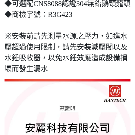
◆可選配CNS8088認證304無鉛鵝頸龍頭
◆商檢字號：R3G423
※安裝前請先測量水源之壓力，如進水
壓超過使用限制，請先安裝減壓閥以及
水錘吸收器，以免水錘效應造成設備損
壞而發生漏水