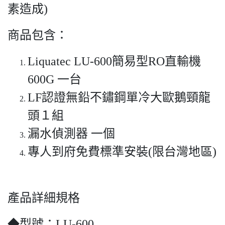
素造成)
商品包含：
Liquatec LU-600簡易型RO直輸機
600G 一台
LF認證無鉛不鏽鋼單冷大歐鵝頸龍
頭１組
漏水偵測器 一個
專人到府免費標準安裝(限台灣地區)
產品詳細規格
◆型號：LU-600