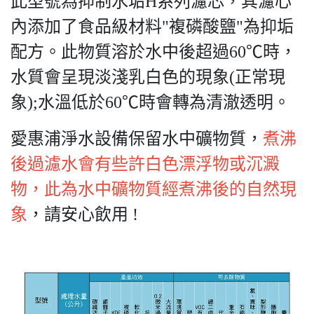
此型號為抑制水垢H系列濾芯，其濾心
內添加了食品級材料"複磷酸鹽"為抑垢
配方。此物質溶於水中後超過60℃時，
水質會呈現淡淺乳白色的現象(正常現
象);水溫低於60℃時會轉為清澈透明。
愛惠浦淨水設備保留水中礦物質，
煮沸
後過濾水會有些許白色漂浮物或沉澱
物，此為水中礦物質經煮沸後的自然現
象
，請安心飲用 !