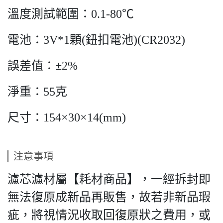
溫度測試範圍：0.1-80℃
電池：3V*1顆(鈕扣電池)(CR2032)
誤差值：±2%
淨重：55克
尺寸：154×30×14(mm)
注意事項
濾芯濾材屬【耗材商品】，一經拆封即
無法復原成新品再販售，故若非新品瑕
疵，將視情況收取回復原狀之費用，或