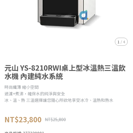
1
/
4
元山 YS-8210RWI桌上型冰溫熱三溫飲
水機 內建純水系統
時尚纖薄 縮小空間
過濾+煮沸，確保水的純淨與安全
冰、溫、熱 三溫選擇讓您隨心所欲地享受冰冷、溫熱和熱水
NT$23,800
NT$25,800