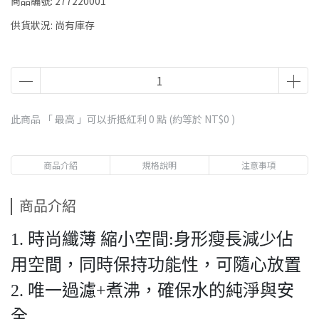
商品編號:
277220001
供貨狀況:
尚有庫存
此商品 「 最高 」可以折抵紅利
0
點 (約等於
NT$0
)
商品介紹
規格說明
注意事項
商品介紹
1. 時尚纖薄 縮小空間:身形瘦長減少佔
用空間，同時保持功能性，可隨心放置
2. 唯一過濾+煮沸，確保水的純淨與安
全